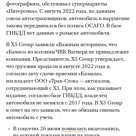
фотографиям, обслуживал супермаркеты
«Пятерочка». С августа 2022 года, по данным
союза автостраховщиков, автомобиль в нарушение
закона передвигался без полиса ОСАГО. В базе
ГИБДД нет данных о розыске автомобиля.
В X5 Group заявили «Важным историям», что
«Камаз» из колонны ЧВК Вагнера не принадлежит
компании. Представитель X5 Group утверждает,
что грузовик продали в августе 2022 года и,
согласно акту сдачи-приемки «Камаза»,
им владеет ООО «Трак-Сток» — автосалон,
сотрудничающий с X5. При этом, как указывает
издание, согласно базе ГИБДД, владелец
автомобиля не менялся с 2017 года. В X5 Group
в ответ на это заявили, что не обязаны снимать
автомобиль с учета.
В соцсетях 26 июня
появилась
видеозапись,
на которой показан взрыв на трассе