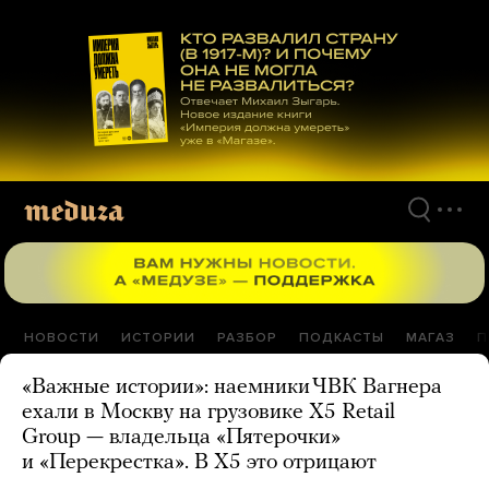
Перейти
к
материалам
НОВОСТИ
ИСТОРИИ
РАЗБОР
ПОДКАСТЫ
МАГАЗ
П
«Важные истории»: наемники ЧВК Вагнера
ехали в Москву на грузовике X5 Retail
Group — владельца «Пятерочки»
и «Перекрестка». В X5 это отрицают