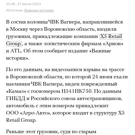
20:45, 27 июня 2023
Источник:
Важные истории
В состав колонны ЧВК Вагнера, направлявшейся
в Москву через Воронежскю область, входили
грузовики, принадлежащие компании
X5 Retail 
Group
, а также логистическим фирмам «Арион»
и ATL. Об этом сообщает издание «Важные
истории».
По его данным, на видеозаписи взрыва на трассе
в Воронежской области, по которой 24 июня ехали
наемники ЧВК Вагнера, виден поврежденный
«Камаз» с госномером Н541НК750. По данным
ГИБДД и Российского союза автостраховщиков,
автомобиль с этим номером принадлежит
ООО «Агро-Авто», которое входит в структуру X5
Retail Group.
Раньше этот грузовик, судя по старым