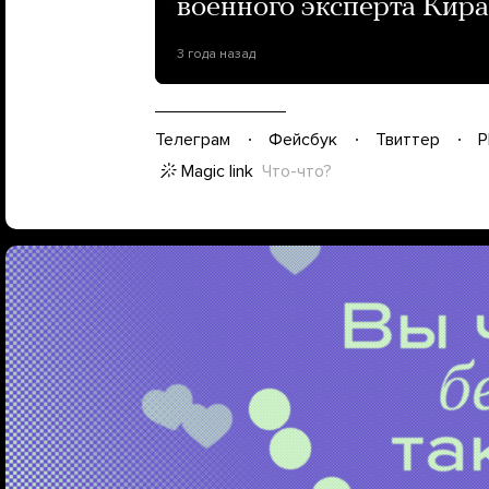
военного эксперта Кир
3 года назад
Телеграм
Фейсбук
Твиттер
P
Magic link
Что-что?