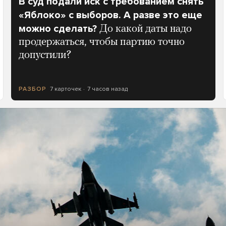
В суд подали иск с требованием снять
«Яблоко» с выборов. А разве это еще
можно сделать?
До какой даты надо
продержаться, чтобы партию точно
допустили?
7 карточек
7 часов назад
РАЗБОР