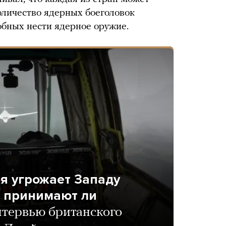
оличество ядерных боеголовок
обных нести ядерное оружие.
я угрожает Западу
 принимают ли
тервью британского