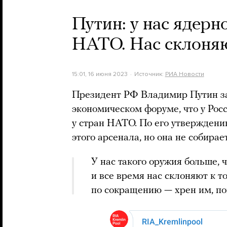
Путин: у нас ядерн
НАТО. Нас склоняю
15:01, 16 июня 2023
Источник:
РИА Новости
Президент РФ Владимир Путин за
экономическом форуме, что у Рос
у стран НАТО. По его утвержден
этого арсенала, но она не собирае
У нас такого оружия больше, 
и все время нас склоняют к 
по сокращению — хрен им, пон