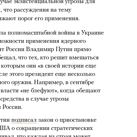
лучае экзистенциальной угрозы для
, что рассуждения на тему
ижают порог его применения.
ала полномасштабной войны в Украине
зможности применения ядерного
ент России Владимир Путин прямо
ещал, что тех, кто решит вмешаться
с которым они «в своей истории еще
сле этого президент еще несколько
ого оружия. Например, в сентябре
 власти «не блефуют», когда обещают
средства в случае угрозы
 России.
утин
подписал
закон о приостановке
 США о сокращении стратегических
ивал, что каждая из стран может