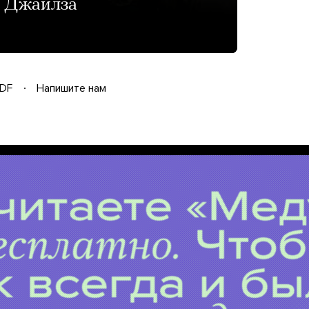
а Джайлза
DF
Напишите нам