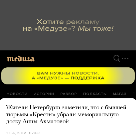
Перейти
к
материалам
НОВОСТИ
ИСТОРИИ
РАЗБОР
ПОДКАСТЫ
МАГАЗ
П
Жители Петербурга заметили, что с бывшей
тюрьмы «Кресты» убрали мемориальную
доску Анны Ахматовой
10:56, 15 июня 2023