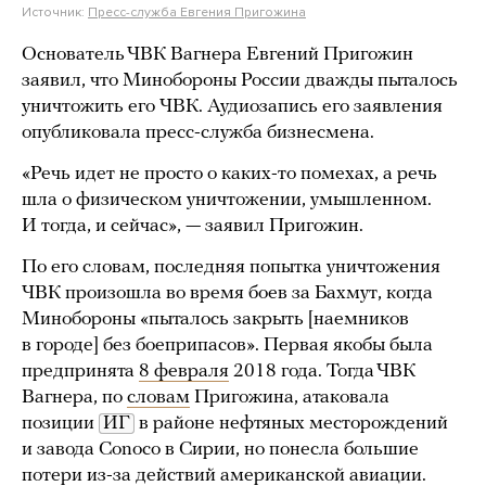
Источник:
Пресс-служба Евгения Пригожина
Основатель ЧВК Вагнера Евгений Пригожин
заявил, что Минобороны России дважды пыталось
уничтожить его ЧВК. Аудиозапись его заявления
опубликовала пресс-служба бизнесмена.
«Речь идет не просто о каких-то помехах, а речь
шла о физическом уничтожении, умышленном.
И тогда, и сейчас», — заявил Пригожин.
По его словам, последняя попытка уничтожения
ЧВК произошла во время боев за Бахмут, когда
Минобороны «пыталось закрыть [наемников
в городе] без боеприпасов». Первая якобы была
предпринята
8 февраля
2018 года. Тогда ЧВК
Вагнера, по
словам
Пригожина, атаковала
позиции
ИГ
в районе нефтяных месторождений
и завода Conoco в Сирии, но понесла большие
потери из-за действий американской авиации.