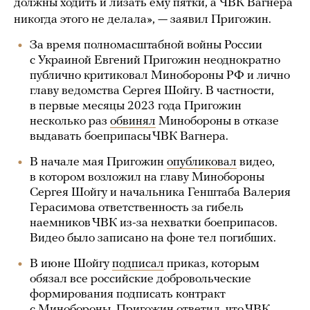
должны ходить и лизать ему пятки, а ЧВК Вагнера
никогда этого не делала», — заявил Пригожин.
За время полномасштабной войны России
с Украиной Евгений Пригожин неоднократно
публично критиковал Минобороны РФ и лично
главу ведомства Сергея Шойгу. В частности,
в первые месяцы 2023 года Пригожин
несколько раз
обвинял
Минобороны в отказе
выдавать боеприпасы ЧВК Вагнера.
В начале мая Пригожин
опубликовал
видео,
в котором возложил на главу Минобороны
Сергея Шойгу и начальника Генштаба Валерия
Герасимова ответственность за гибель
наемников ЧВК из-за нехватки боеприпасов.
Видео было записано на фоне тел погибших.
В июне Шойгу
подписал
приказ, которым
обязал все российские добровольческие
формирования подписать контракт
с Минобороны. Пригожин ответил, что ЧВК