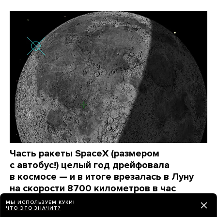
Часть ракеты SpaceX (размером
с автобус!) целый год дрейфовала
в космосе — и в итоге врезалась в Луну
на скорости 8700 километров в час
Не опасно ли это для Земли?
МЫ ИСПОЛЬЗУЕМ КУКИ!
ЧТО ЭТО ЗНАЧИТ?
день назад
РАЗБОР