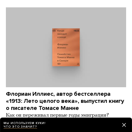
Флориан Иллиес, автор бестселлера
«1913: Лето целого века», выпустил книгу
о писателе Томасе Манне
Как он переживал первые годы эмиграции?
Почему так долго не высказывался против
МЫ ИСПОЛЬЗУЕМ КУКИ!
ЧТО ЭТО ЗНАЧИТ?
НСДАП? Что об этом думали его дети? Автор