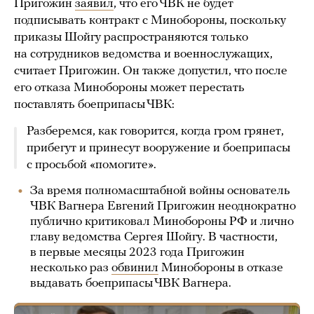
Пригожин
заявил
, что его ЧВК не будет
подписывать контракт с Минобороны, поскольку
приказы Шойгу распространяются только
на сотрудников ведомства и военнослужащих,
считает Пригожин. Он также допустил, что после
его отказа Минобороны может перестать
поставлять боеприпасы ЧВК:
Разберемся, как говорится, когда гром грянет,
прибегут и принесут вооружение и боеприпасы
с просьбой «помогите».
За время полномасштабной войны основатель
ЧВК Вагнера Евгений Пригожин неоднократно
публично критиковал Минобороны РФ и лично
главу ведомства Сергея Шойгу. В частности,
в первые месяцы 2023 года Пригожин
несколько раз
обвинил
Минобороны в отказе
выдавать боеприпасы ЧВК Вагнера.