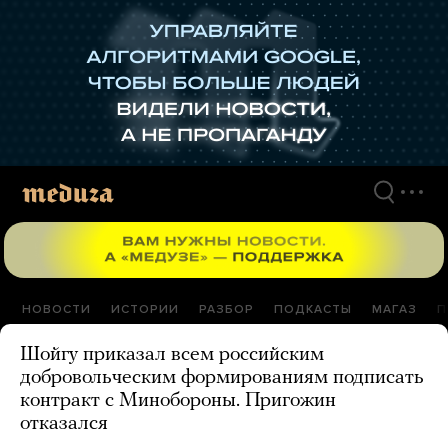
Перейти
к
материалам
НОВОСТИ
ИСТОРИИ
РАЗБОР
ПОДКАСТЫ
МАГАЗ
П
Шойгу приказал всем российским
добровольческим формированиям подписать
контракт с Минобороны. Пригожин
отказался