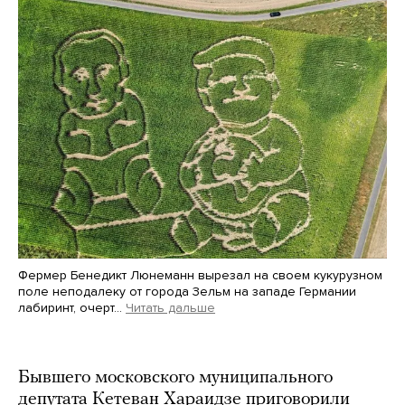
Фермер Бенедикт Люнеманн вырезал на своем кукурузном
поле неподалеку от города Зельм на западе Германии
лабиринт, очерт…
Читать дальше
Martin Meissner / AP / Scanpix / LETA
Бывшего московского муниципального
депутата Кетеван Хараидзе приговорили