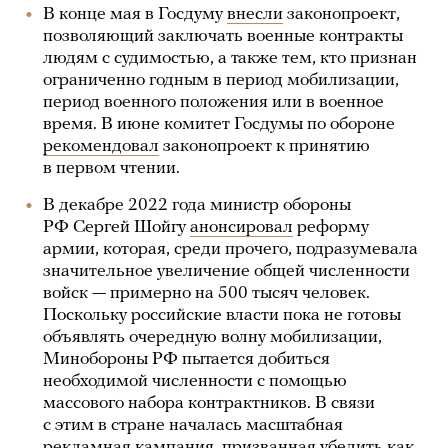
В конце мая в Госдуму
внесли
законопроект,
позволяющий заключать военные контракты
людям с судимостью, а также тем, кто признан
ограниченно годным в период мобилизации,
период военного положения или в военное
время. В июне комитет Госдумы по обороне
рекомендовал
законопроект к принятию
в первом чтении.
В декабре 2022 года министр обороны
РФ Сергей Шойгу
анонсировал
реформу
армии, которая, среди прочего, подразумевала
значительное увеличение общей численности
войск — примерно на 500 тысяч человек.
Поскольку российские власти пока не готовы
объявлять очередную волну мобилизации,
Минобороны РФ пытается добиться
необходимой численности с помощью
массового набора контрактников. В связи
с этим в стране началась масштабная
рекламная кампания, призванная убедить как