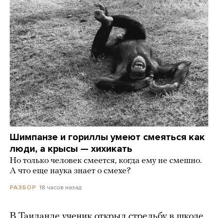
Шимпанзе и гориллы умеют смеяться как
люди, а крысы — хихикать
Но только человек смеется, когда ему не смешно.
А что еще наука знает о смехе?
18 часов назад
РАЗБОР
В Таиланде ученик открыл стрельбу в школе