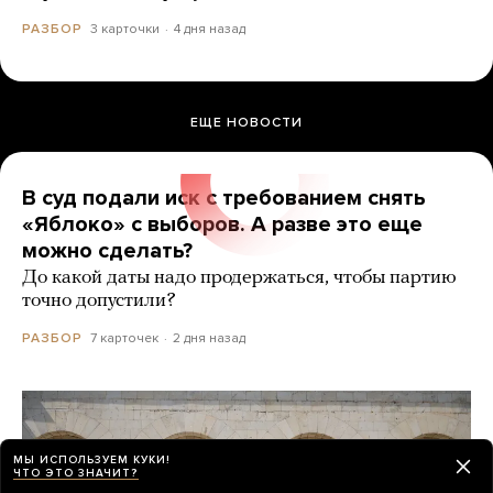
3 карточки
4 дня назад
РАЗБОР
ЕЩЕ НОВОСТИ
В суд подали иск с требованием снять
«Яблоко» с выборов. А разве это еще
можно сделать?
До какой даты надо продержаться, чтобы партию
точно допустили?
7 карточек
2 дня назад
РАЗБОР
МЫ ИСПОЛЬЗУЕМ КУКИ!
ЧТО ЭТО ЗНАЧИТ?