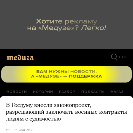
Перейти
к
материалам
НОВОСТИ
ИСТОРИИ
РАЗБОР
ПОДКАСТЫ
МАГАЗ
П
В Госдуму внесли законопроект,
разрешающий заключать военные контракты
людям с судимостью
11:15, 31 мая 2023