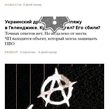
6 дней назад
НОВОСТИ
Украинский дрон попал по пляжу
в Геленджике. Куда он летел? Его сбили?
Точных ответов нет. Но недалеко от места
ЧП находится объект, который могла защищать
ПВО
3 карточки
6 дней назад
РАЗБОР