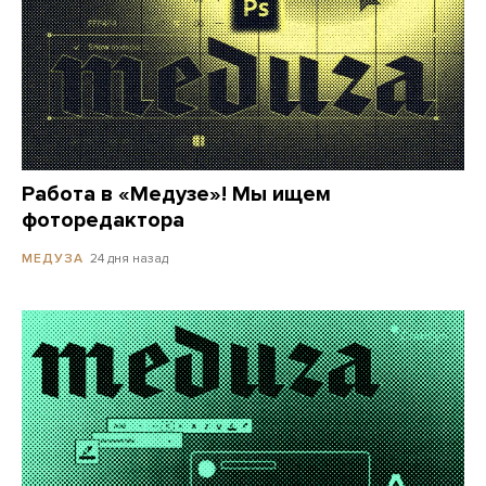
Работа в «Медузе»! Мы ищем
фоторедактора
24 дня назад
МЕДУЗА