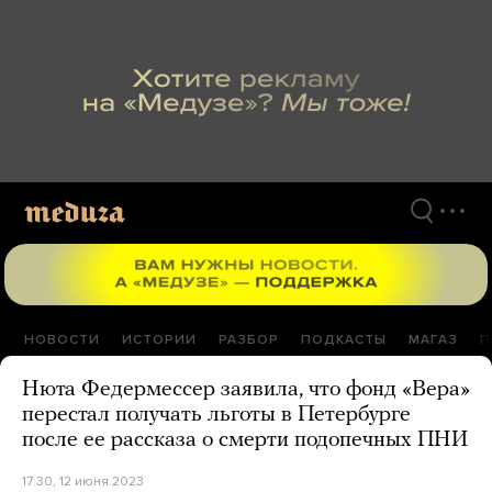
Перейти
к
материалам
НОВОСТИ
ИСТОРИИ
РАЗБОР
ПОДКАСТЫ
МАГАЗ
П
Нюта Федермессер заявила, что фонд «Вера»
перестал получать льготы в Петербурге
после ее рассказа о смерти подопечных ПНИ
17:30, 12 июня 2023