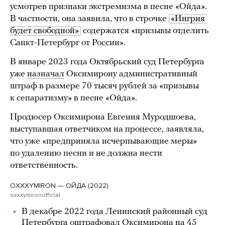
усмотрев признаки экстремизма в песне «Ойда».
В частности, она заявила, что в строчке
«Ингрия 
будет свободной»
содержатся «призывы отделить
Санкт-Петербург от России».
В январе 2023 года Октябрьский суд Петербурга
уже
назначал
Оксимирону административный
штраф в размере 70 тысяч рублей за «призывы
к сепаратизму» в песне «Ойда».
Продюсер Оксимирона Евгения Муродшоева,
выступавшая ответчиком на процессе, заявляла,
что уже «предприняла исчерпывающие меры»
по удалению песни и не должна нести
ответственность.
OXXXYMIRON — ОЙДА (2022)
oxxxymironofficial
В декабре 2022 года Ленинский районный суд
Петербурга
оштрафовал
Оксимирона на 45