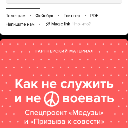
Телеграм
Фейсбук
Твиттер
PDF
Magic link
Что-что?
Напишите нам