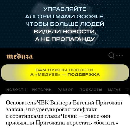
Перейти
к
материалам
НОВОСТИ
ИСТОРИИ
РАЗБОР
ПОДКАСТЫ
МАГАЗ
П
Основатель ЧВК Вагнера Евгений Пригожин
заявил, что урегулировал конфликт
с соратниками главы Чечни — ранее они
призывали Пригожина перестать «болтать»