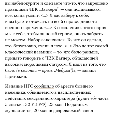
вы набедокурите и сделаете что-то, что запрещено
правилами ЧВК „Вагнера“, — они подписывают
все, когда уходят. <…> Я вас заберу к себе,
и вы будете отвечать по всей справедливости
военного времени. <…> К сожалению, этого парня
мы к себе, чтобы он погиб героем, опять забрать
не можем. Набор закончился. То, что он сделал, —
это, безусловно, очень плохо. <…> Это не тот самый
классический наемник — то, что было раньше,
принято говорить о ЧВК Вагнер, обладающей
высоким моральным статусом. Я взял из того, что
было
(в колонии — прим. „Медузы“)
», — заявил
Пригожин.
Издание НГС
сообщило
об аресте бывшего
наемника, обвиняемого в насильственных
действиях сексуального характера (пункт «б» часть
5 статьи 132 УК РФ), 23 мая. По
данным
журналистов, 20 мая подозреваемый завел