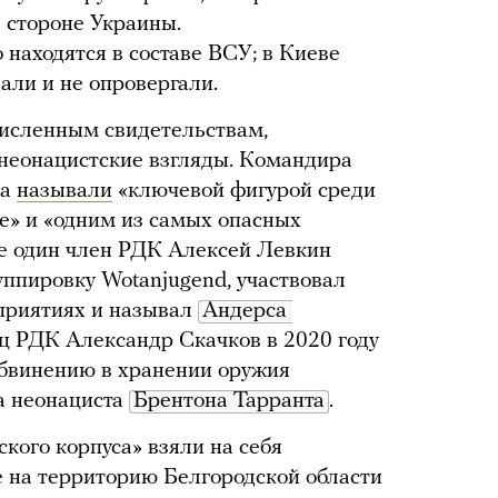
а стороне Украины.
то находятся в составе ВСУ; в Киеве
али и не опровергали.
численным свидетельствам,
неонацистские взгляды. Командира
на
называли
«ключевой фигурой среди
е» и «одним из самых опасных
ще один член РДК Алексей Левкин
уппировку Wotanjugend, участвовал
приятиях и называл
Андерса 
ц РДК Александр Скачков в 2020 году
обвинению в хранении оружия
а неонациста
Брентона Тарранта
.
кого корпуса» взяли на себя
е на территорию Белгородской области