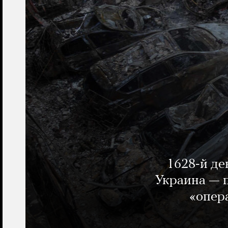
1628-й де
Украина — п
«опер