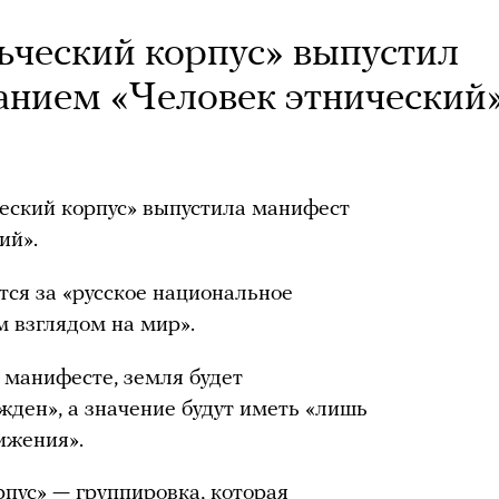
ьческий корпус» выпустил
анием «Человек этнический
еский корпус» выпустила манифест
ий».
тся за «русское национальное
м взглядом на мир».
в манифесте, земля будет
жден», а значение будут иметь «лишь
ижения».
рпус» — группировка, которая