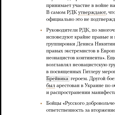
принимает участие в войне н
В самом РДК
утверждают
, ч
официально это не подтвержд
Руководители РДК, по много
исповедуют крайне правые и 
группировки Дениса Никити
правых экстремистов в Европ
неонацистов континента». Е
возглавлял неонацистскую гр
в посвященных Гитлеру меро
Брейвика
героем. Другой бое
был
арестован в Украине по 
и распространении манифест
Бойцы «Русского добровольчес
ответственность за вторжени