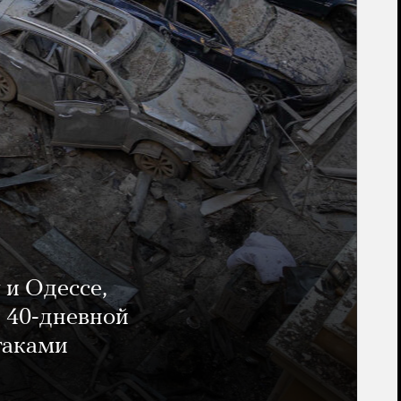
 и Одессе,
и 40-дневной
таками