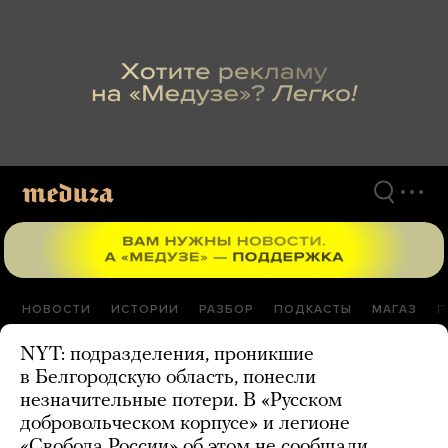
Перейти
к
материалам
НОВОСТИ
ИСТОРИИ
РАЗБОР
ПОДКАСТЫ
МАГАЗ
П
NYT: подразделения, проникшие
в Белгородскую область, понесли
незначительные потери. В «Русском
добровольческом корпусе» и легионе
«Свобода России» об этом не сообщали