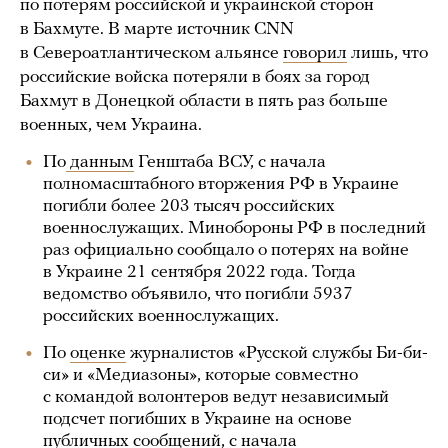
по потерям российской и украинской сторон
в Бахмуте. В марте источник CNN
в Североатлантическом альянсе
говорил
лишь, что
российские войска потеряли в боях за город
Бахмут в Донецкой области в пять раз больше
военных, чем Украина.
По
данным
Генштаба ВСУ, с начала
полномасштабного вторжения РФ в Украине
погибли более 203 тысяч российских
военнослужащих. Минобороны РФ в последний
раз официально сообщало о потерях на войне
в Украине 21 сентября 2022 года. Тогда
ведомство объявило, что погибли 5937
российских военнослужащих.
По
оценке
журналистов «Русской службы Би-би-
си» и «Медиазоны», которые совместно
с командой волонтеров ведут независимый
подсчет погибших в Украине на основе
публичных сообщений, с начала