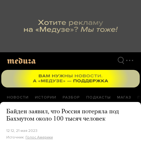
Перейти
к
материалам
НОВОСТИ
ИСТОРИИ
РАЗБОР
ПОДКАСТЫ
МАГАЗ
П
Байден заявил, что Россия потеряла под
Бахмутом около 100 тысяч человек
12:12, 21 мая 2023
Источник:
Голос Америки