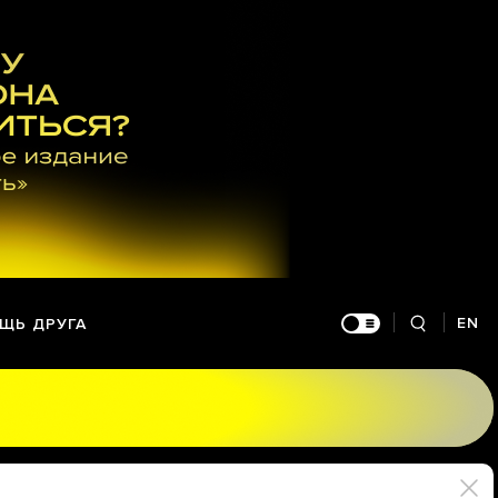
EN
ЩЬ ДРУГА