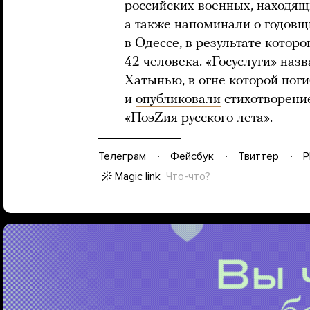
российских военных, находящ
а также напоминали о годов
в Одессе, в результате которо
42 человека. «Госуслуги» на
Хатынью, в огне которой поги
и
опубликовали
стихотворени
«ПоэZия русского лета».
Телеграм
Фейсбук
Твиттер
P
Magic link
Что-что?