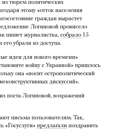
ь из тюрем политических
агодаря этому «отток населения
лагосостояние граждан вырастет
Предложение Логиновой провисело
как пишет журналистка,
собрало
15
 его убрали из доступа.
ые идеи для нового времени»
становите войну с Украиной» пришлось
кольку она «носит острополитический
 неконструктивных дискуссий».
из поста Логиновой, возражений
ают письма пользователям. Так,
ль «Госуслуги»
предлагали
поздравить