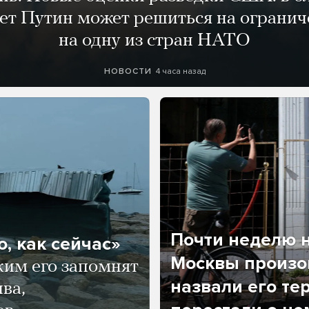
лет Путин может решиться на огранич
на одну из стран НАТО
4 часа назад
НОВОСТИ
Почти неделю н
, как сейчас»
Москвы произош
ким его запомнят
назвали его те
ва,