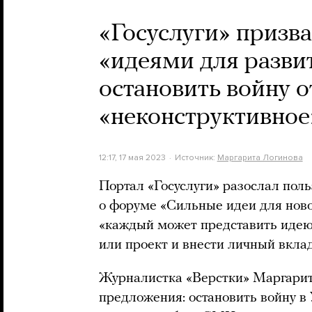
«Госуслуги» призв
«идеями для разви
остановить войну 
«неконструктивное
12:17, 17 мая 2023
Источник:
Маргарита Логинова
Портал «Госуслуги» разослал пол
о форуме «Сильные идеи для ново
«каждый может представить идею
или проект и внести личный вклад
Журналистка «Верстки» Маргари
предложения: остановить войну в