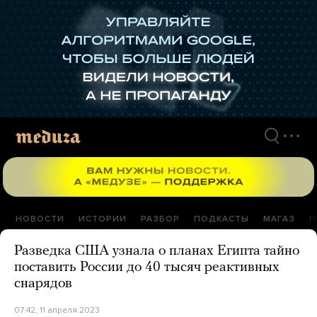
Перейти
к
материалам
НОВОСТИ
ИСТОРИИ
РАЗБОР
ПОДКАСТЫ
МАГАЗ
П
Разведка США узнала о планах Египта тайно
поставить России до 40 тысяч реактивных
снарядов
07:42, 11 апреля 2023