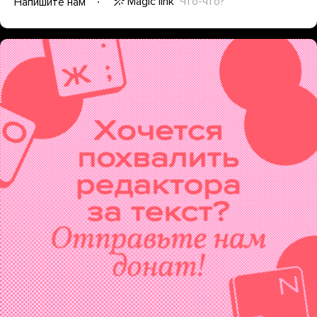
Magic link
Что-что?
Напишите нам