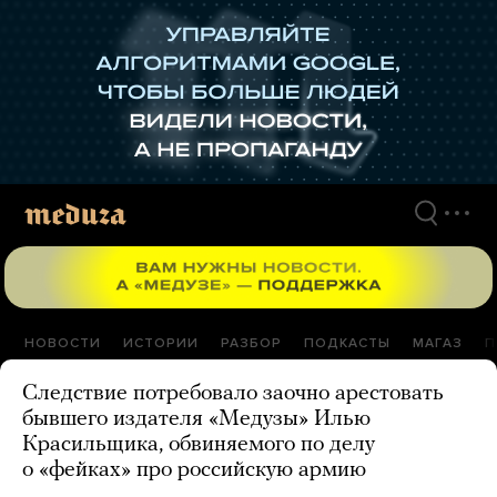
Перейти
к
материалам
НОВОСТИ
ИСТОРИИ
РАЗБОР
ПОДКАСТЫ
МАГАЗ
П
Следствие потребовало заочно арестовать
бывшего издателя «Медузы» Илью
Красильщика, обвиняемого по делу
о «фейках» про российскую армию