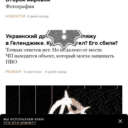
Фотографии
6 дней назад
НОВОСТИ
Украинский дрон попал по пляжу
в Геленджике. Куда он летел? Его сбили?
Точных ответов нет. Но недалеко от места
ЧП находится объект, который могла защищать
ПВО
3 карточки
6 дней назад
РАЗБОР
МЫ ИСПОЛЬЗУЕМ КУКИ!
ЧТО ЭТО ЗНАЧИТ?