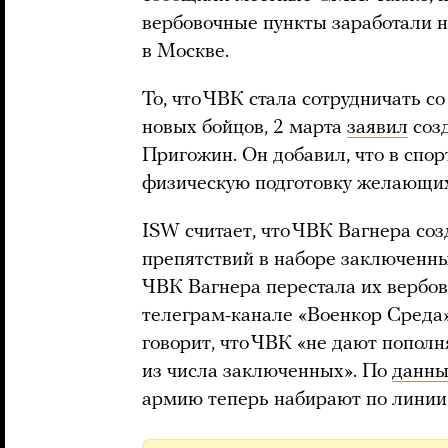
вербовочные пункты заработали н
в Москве.
То, что ЧВК стала сотрудничать 
новых бойцов, 2 марта
заявил
соз
Пригожин. Он добавил, что в спор
физическую подготовку желающих
ISW считает, что ЧВК Вагнера соз
препятствий в наборе заключенн
ЧВК Вагнера перестала их вербов
телеграм-канале «Военкор Среда
говорит, что ЧВК «не дают пополн
из числа заключенных». По
данн
армию теперь набирают по лини