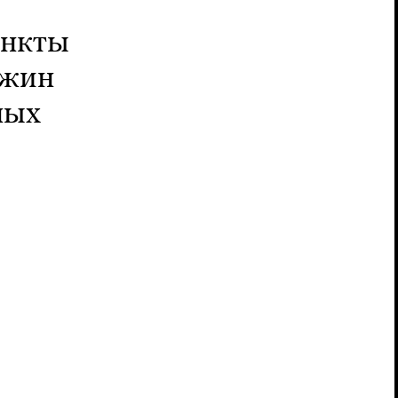
ункты
ожин
ных