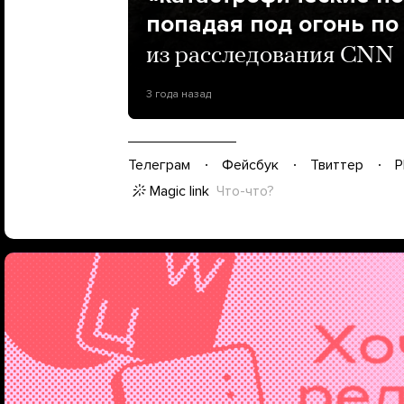
попадая под огонь по
из расследования CNN
3 года назад
Телеграм
Фейсбук
Твиттер
P
Magic link
Что-что?