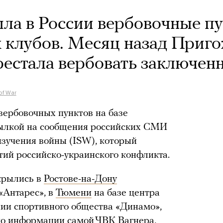
ла в России вербовочные п
х клубов. Месяц назад Приг
ерестала вербовать заключен
 of War
вербовочных пунктов на базе
ссылкой на сообщения российских СМИ
зучения войны (ISW), который
тий российско-украинского конфликта.
крылись в
Ростове-на-Дону
«Антарес», в
Тюмени
на базе центра
ии спортивного общества «Динамо»,
по
информации
самой ЧВК Вагнера,