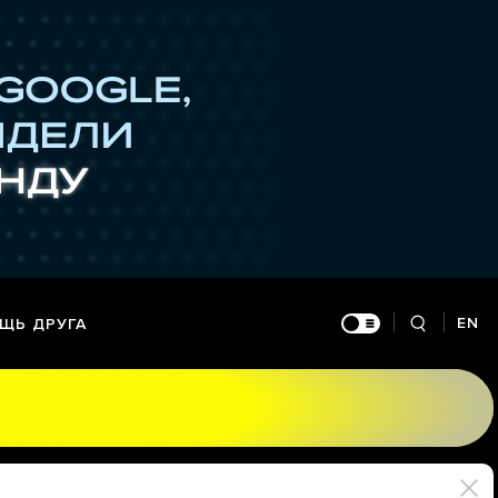
EN
ЩЬ ДРУГА