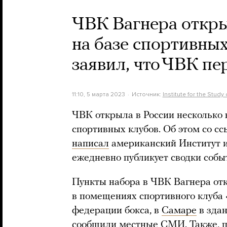
ЧВК Вагнера откры
на базе спортивны
заявил, что ЧВК п
11:10, 5 марта 2023
Источник:
Institute for the Study
ЧВК открыла в России несколько 
спортивных клубов. Об этом со 
написал
американский Институт и
ежедневно публикует сводки собы
Пункты набора в ЧВК Вагнера от
в помещениях спортивного клуба 
федерации бокса, в
Самаре
в здан
сообщили местные СМИ. Также, 