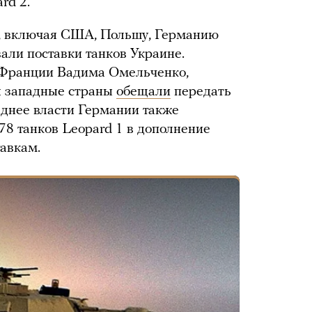
rd 2.
а, включая США, Польшу, Германию
али поставки танков Украине.
 Франции Вадима Омельченко,
я западные страны
обещали
передать
зднее власти Германии также
78 танков Leopard 1 в дополнение
тавкам.