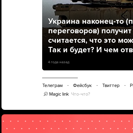
Украина наконец-то (
переговоров) получит
считается, что это мо
Так и будет? И чем от
4 года назад
Телеграм
Фейсбук
Твиттер
P
Magic link
Что-что?