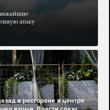
ближайшие
енную атаку
азад в ресторане в центре
ел взрыв. Власти сразу