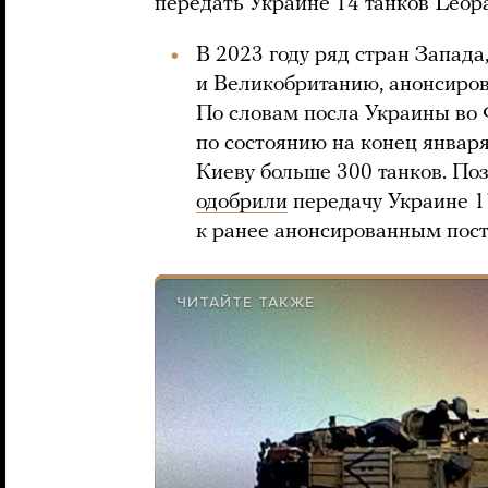
передать Украине 14 танков Leopa
В 2023 году ряд стран Запад
и Великобританию, анонсиров
По словам посла Украины во
по состоянию на конец январ
Киеву больше 300 танков. По
одобрили
передачу Украине 1
к ранее анонсированным пос
ЧИТАЙТЕ ТАКЖЕ