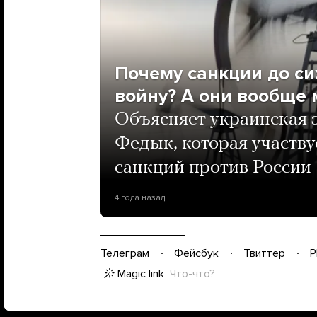
Почему санкции до си
войну? А они вообще 
Объясняет украинская 
Федык, которая участву
санкций против России
4 года назад
Телеграм
Фейсбук
Твиттер
P
Magic link
Что-что?