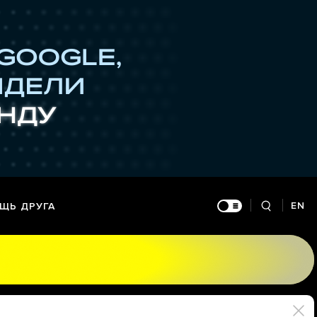
EN
ЩЬ ДРУГА