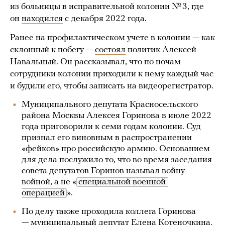
из больницы в исправительной колонии № 3, где
он
находился
с декабря 2022 года.
Ранее на профилактическом учете в колонии — как
склонный к побегу —
состоял
политик Алексей
Навальный. Он рассказывал, что по ночам
сотрудники колонии приходили к нему каждый час
и будили его, чтобы записать на видеорегистратор.
Муниципального депутата Красносельского
района Москвы Алексея Горинова в июле 2022
года приговорили к семи годам колонии. Суд
признал его виновным в распространении
«фейков» про российскую армию. Основанием
для дела послужило то, что во время заседания
совета депутатов Горинов называл войну
войной, а не «
специальной военной 
операцией
».
По делу также проходила коллега Горинова
— муниципальный депутат Елена Котеночкина.