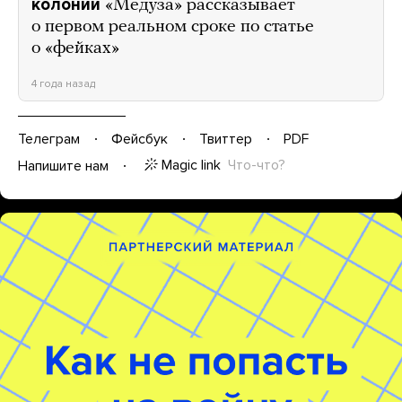
колонии
«Медуза» рассказывает
о первом реальном сроке по статье
о «фейках»
4 года назад
Телеграм
Фейсбук
Твиттер
PDF
Magic link
Что-что?
Напишите нам