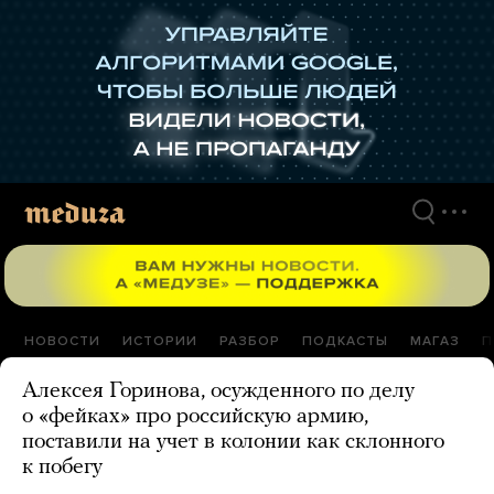
Перейти
к
материалам
НОВОСТИ
ИСТОРИИ
РАЗБОР
ПОДКАСТЫ
МАГАЗ
П
Алексея Горинова, осужденного по делу
о «фейках» про российскую армию,
поставили на учет в колонии как склонного
к побегу