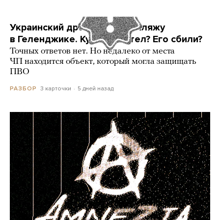
Украинский дрон попал по пляжу
в Геленджике. Куда он летел? Его сбили?
Точных ответов нет. Но недалеко от места
ЧП находится объект, который могла защищать
ПВО
3 карточки
5 дней назад
РАЗБОР