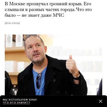
В Москве прозвучал громкий взрыв. Его
слышали в разных частях города. Что это
было — не знает даже МЧС
день назад
МЫ ИСПОЛЬЗУЕМ КУКИ!
ЧТО ЭТО ЗНАЧИТ?
Секретное ИИ-устройство OpenAI — это