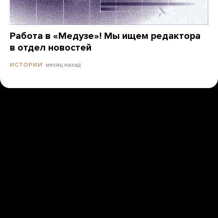
Работа в «Медузе»! Мы ищем редактора
в отдел новостей
месяц назад
ИСТОРИИ