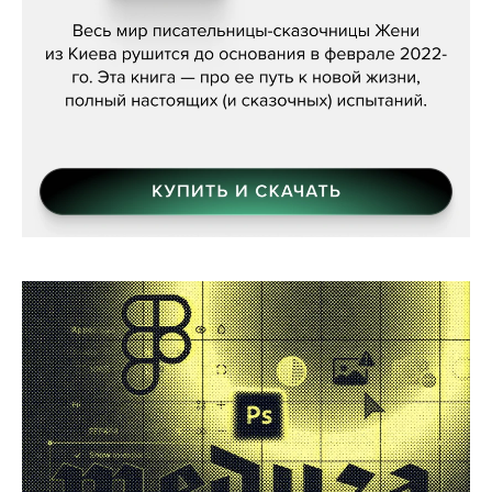
Женя Бережная, «(Не) о войне»