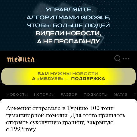
Перейти
к
материалам
НОВОСТИ
ИСТОРИИ
РАЗБОР
ПОДКАСТЫ
МАГАЗ
П
Армения отправила в Турцию 100 тонн
гуманитарной помощи. Для этого пришлось
открыть сухопутную границу, закрытую
с 1993 года