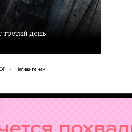
т третий день
DF
Напишите нам