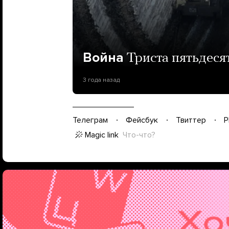
Война
Триста пятьдеся
3 года назад
Телеграм
Фейсбук
Твиттер
P
Magic link
Что-что?