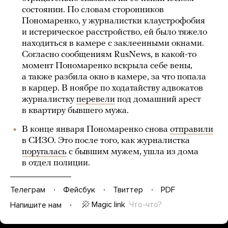
состоянии. По словам сторонников
Пономаренко, у журналистки клаустрофобия
и истерическое расстройство, ей было тяжело
находиться в камере с заклеенными окнами.
Согласно сообщениям RusNews, в какой-то
момент Пономаренко вскрыла себе вены,
а также разбила окно в камере, за что попала
в карцер. В ноябре по ходатайству адвокатов
журналистку
перевели
под домашний арест
в квартиру бывшего мужа.
В конце января Пономаренко снова
отправили
в СИЗО. Это после того, как журналистка
поругалась
с бывшим мужем, ушла из дома
в отдел полиции.
Телеграм
Фейсбук
Твиттер
PDF
Magic link
Что-что?
Напишите нам