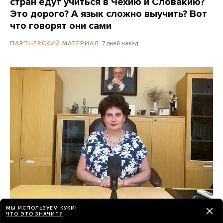
стран едут учиться в Чехию и Словакию?
Это дорого? А язык сложно выучить? Вот
что говорят они сами
7 дней назад
ПАРТНЕРСКИЙ МАТЕРИАЛ
МЫ ИСПОЛЬЗУЕМ КУКИ!
«Психиатрия возвращается в темные
ЧТО ЭТО ЗНАЧИТ?