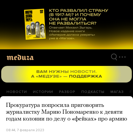
Перейти
к
материалам
НОВОСТИ
ИСТОРИИ
РАЗБОР
ПОДКАСТЫ
МАГАЗ
П
Прокуратура попросила приговорить
журналистку Марию Пономаренко к девяти
годам колонии по делу о «фейках» про армию
08:44, 7 февраля 2023