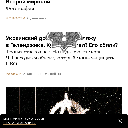
Второй мировой
Фотографии
6 дней назад
НОВОСТИ
Украинский дрон попал по пляжу
в Геленджике. Куда он летел? Его сбили?
Точных ответов нет. Но недалеко от места
ЧП находится объект, который могла защищать
ПВО
3 карточки
6 дней назад
РАЗБОР
МЫ ИСПОЛЬЗУЕМ КУКИ!
ЧТО ЭТО ЗНАЧИТ?