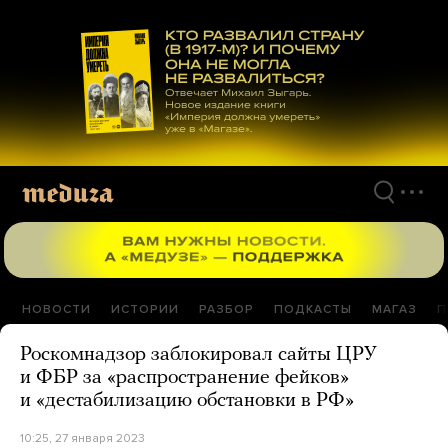
Перейти
к
материалам
НОВОСТИ
ИСТОРИИ
РАЗБОР
ПОДКАСТЫ
МАГАЗ
П
Роскомнадзор заблокировал сайты ЦРУ
и ФБР за «распространение фейков»
и «дестабилизацию обстановки в РФ»
10:25, 27 января 2023