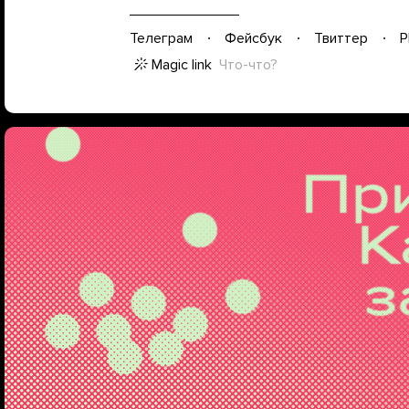
Телеграм
Фейсбук
Твиттер
P
Magic link
Что-что?