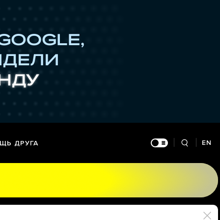
EN
ЩЬ ДРУГА