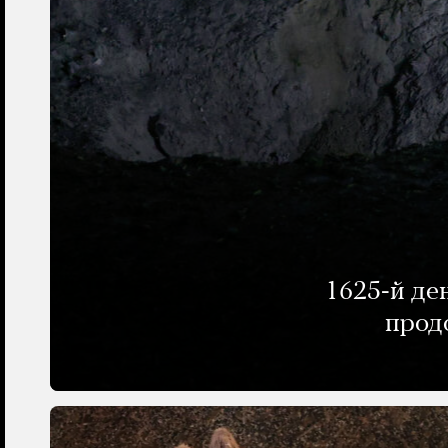
1625-й де
прод