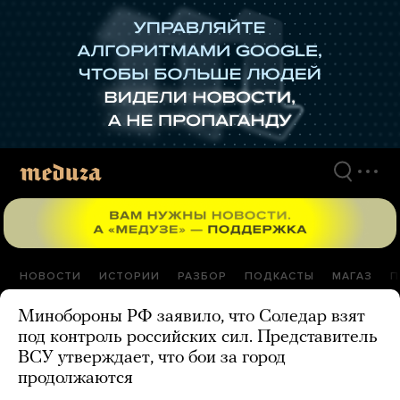
Перейти
к
материалам
НОВОСТИ
ИСТОРИИ
РАЗБОР
ПОДКАСТЫ
МАГАЗ
П
Минобороны РФ заявило, что Соледар взят
под контроль российских сил. Представитель
ВСУ утверждает, что бои за город
продолжаются