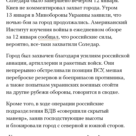
Соледара было завершено вечером 12 января.
Киев не комментировал захват города. Утром
13 января в Минобороны Украины заявили, что
ночью бои за город продолжались. Американский
Институт изучения войны в ежедневном обзоре
за 12 января
сообщал
, что российские силы,
вероятно, все-таки захватили Соледар.
Город был захвачен благодаря усилиям российской
авиации, артиллерии и ракетных войск. Они
непрерывно обстреливали позиции ВСУ, мешая
переброске резервов и боеприпасов противника,
а также попыткам украинских военных отойти
на другие рубежи обороны, говорится в сводке.
Кроме того, в ходе операции российские
подразделения ВДВ «совершили скрытый
маневр», заняв господствующие высоты
и блокировали город с северной и южной сторон.