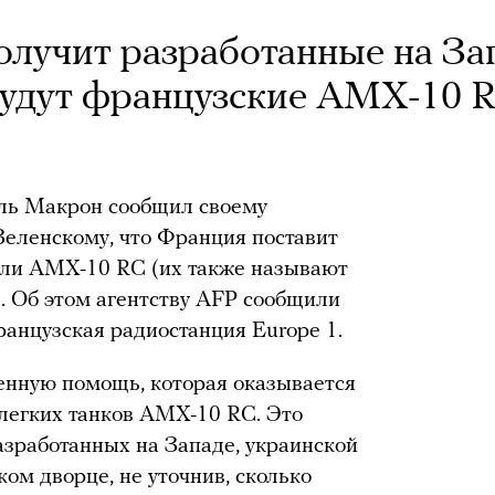
олучит разработанные на За
 будут французские AMX-10 
ль Макрон сообщил своему
еленскому, что Франция поставит
ли AMX-10 RC (их также называют
. Об этом агентству AFP сообщили
анцузская радиостанция Europe 1.
енную помощь, которая оказывается
 легких танков AMX-10 RC. Это
азработанных на Западе, украинской
ом дворце, не уточнив, сколько