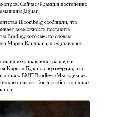
лометров. Сейчас Франция постепенно
емашины Jaguar.
гентства Bloomberg
сообщили
, что
ивает возможность поставить
ы Bradley, которые, по словам
ома Марка Канчиана, представляют
ь главного управления разведки
ины Кирилл Буданов
подтвердил
, что
поставок БМП Bradley. «Мы ждем их.
тельно повысит боеспособность наших
данов.