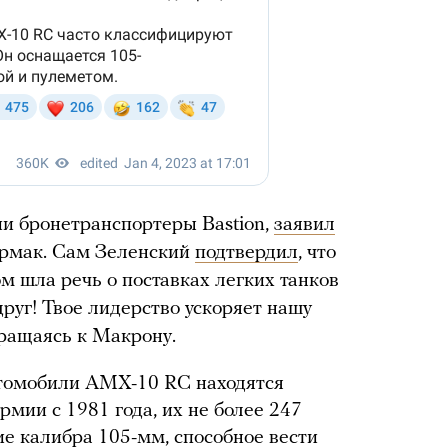
и бронетранспортеры Bastion,
заявил
Ермак. Сам Зеленский
подтвердил
, что
м шла речь о поставках легких танков
друг! Твое лидерство ускоряет нашу
бращаясь к Макрону.
втомобили AMX-10 RC находятся
мии с 1981 года, их не более 247
е калибра 105-мм, способное вести