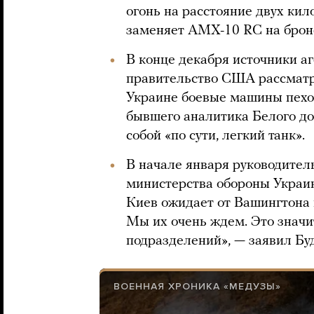
огонь на расстояние двух ки
заменяет AMX-10 RC на брон
В конце декабря источники а
правительство США рассматр
Украине боевые машины пехот
бывшего аналитика Белого д
собой «по сути, легкий танк».
В начале января руководител
министерства обороны Укра
Киев ожидает от Вашингтона 
Мы их очень ждем. Это значи
подразделений», — заявил Бу
ВОЕННАЯ ХРОНИКА «МЕДУЗЫ»