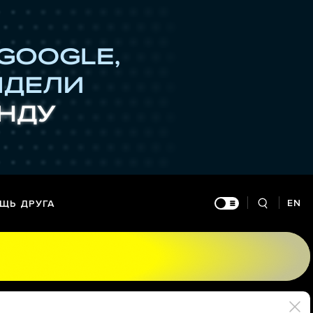
EN
ЩЬ ДРУГА