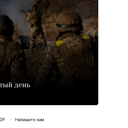
тый день
DF
Напишите нам