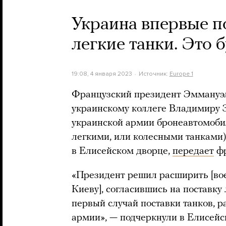
Украина впервые п
легкие танки. Это
19:08, 4 января 2023
Источник:
Europe 1
Французский президент Эммануэ
украинскому коллеге Владимиру З
украинской армии бронеавтомоби
легкими, или колесными танками)
в Елисейском дворце,
передает
фр
«Президент решил расширить [во
Киеву], согласившись на поставку
первый случай поставки танков, р
армии», — подчеркнули в Елисейск