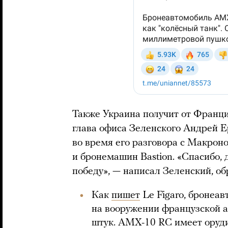
Также Украина получит от Франци
глава офиса Зеленского Андрей 
во время его разговора с Макроно
и бронемашин Bastion. «Спасибо, 
победу», — написал Зеленский, о
Как
пишет
Le Figaro, бронеа
на вооружении французской ар
штук. AMX-10 RC имеет оруди