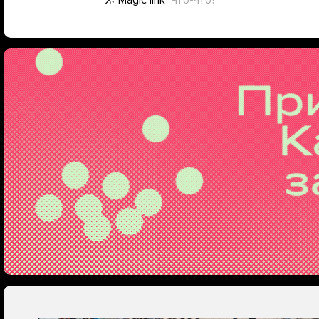
Magic link
Что-что?