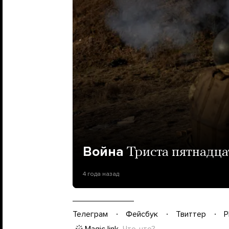
Война
Триста пятнадца
4 года назад
Телеграм
Фейсбук
Твиттер
P