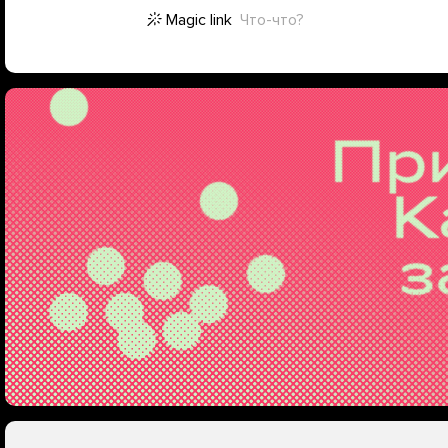
Magic link
Что-что?