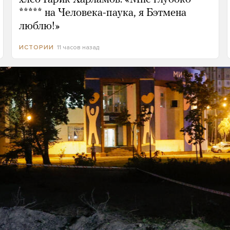
***** на Человека-паука, я Бэтмена
люблю!»
11 часов назад
ИСТОРИИ