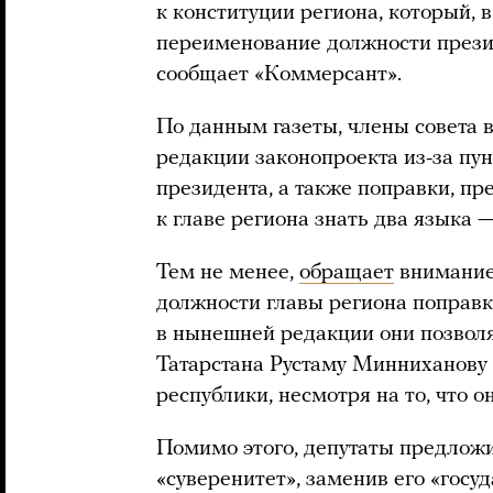
к конституции региона, который, 
переименование должности презид
сообщает «Коммерсант».
По данным газеты, члены совета
редакции законопроекта из-за пу
президента, а также поправки, п
к главе региона знать два языка —
Тем не менее,
обращает
внимани
должности главы региона поправки
в нынешней редакции они позвол
Татарстана Рустаму Минниханову 
республики, несмотря на то, что он
Помимо этого, депутаты предложи
«суверенитет», заменив его «госу