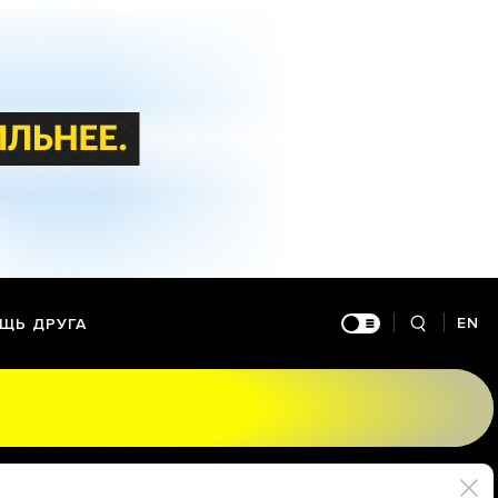
EN
ЩЬ ДРУГА