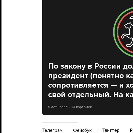
По закону в России д
президент (понятно ка
сопротивляется — и хо
свой отдельный. На к
5 лет назад
10 карточек
Телеграм
Фейсбук
Твиттер
P