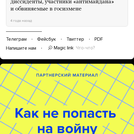
диссиденты, участники «антимайдана»
и обвиняемые в госизмене
4 года назад
Телеграм
Фейсбук
Твиттер
PDF
Magic link
Что-что?
Напишите нам