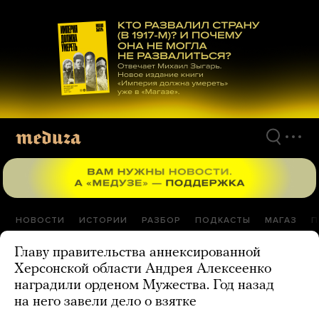
Перейти
к
материалам
НОВОСТИ
ИСТОРИИ
РАЗБОР
ПОДКАСТЫ
МАГАЗ
П
Главу правительства аннексированной
Херсонской области Андрея Алексеенко
наградили орденом Мужества. Год назад
на него завели дело о взятке