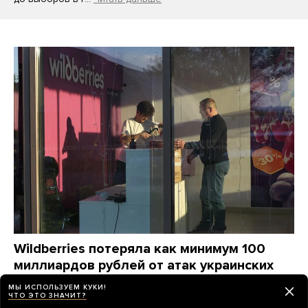
Wildberries потеряла как минимум 100
миллиардов рублей от атак украинских
дронов. Компания станет убыточной
МЫ ИСПОЛЬЗУЕМ КУКИ!
на годы, ей придется «переизобретать
ЧТО ЭТО ЗНАЧИТ?