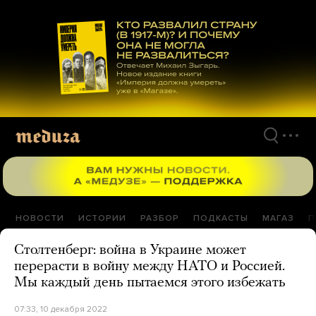
Перейти
к
материалам
НОВОСТИ
ИСТОРИИ
РАЗБОР
ПОДКАСТЫ
МАГАЗ
П
Столтенберг: война в Украине может
перерасти в войну между НАТО и Россией.
Мы каждый день пытаемся этого избежать
07:33, 10 декабря 2022