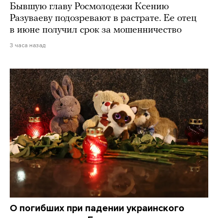
Бывшую главу Росмолодежи Ксению
Разуваеву подозревают в растрате. Ее отец
в июне получил срок за мошенничество
3 часа назад
О погибших при падении украинского