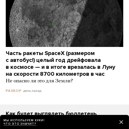
Часть ракеты SpaceX (размером
с автобус!) целый год дрейфовала
в космосе — и в итоге врезалась в Луну
на скорости 8700 километров в час
Не опасно ли это для Земли?
день назад
РАЗБОР
Как будет выглядеть бюллетень
на выборах в Госдуму 2026 года
МЫ ИСПОЛЬЗУЕМ КУКИ!
ЧТО ЭТО ЗНАЧИТ?
На первом месте — «Единая Россия», а за ней —