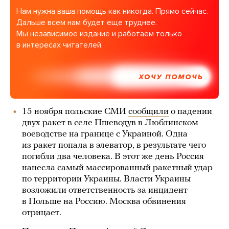
Нам нужна ваша помощь как никогда. Прямо сейчас.
Дальше всем нам будет еще труднее.
Мы независимое издание и работаем только
в интересах читателей.
ХОЧУ ПОМОЧЬ
15 ноября польские СМИ
сообщили
о падении
двух ракет в селе Пшеводув в Люблинском
воеводстве на границе с Украиной. Одна
из ракет попала в элеватор, в результате чего
погибли два человека. В этот же день Россия
нанесла самый массированный ракетный удар
по территории Украины. Власти Украины
возложили ответственность за инцидент
в Польше на Россию. Москва обвинения
отрицает.