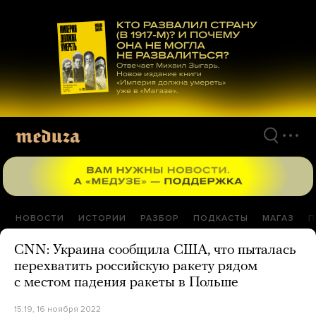
Перейти
к
материалам
НОВОСТИ
ИСТОРИИ
РАЗБОР
ПОДКАСТЫ
МАГАЗ
П
CNN: Украина сообщила США, что пыталась
перехватить российскую ракету рядом
с местом падения ракеты в Польше
15:19, 16 ноября 2022