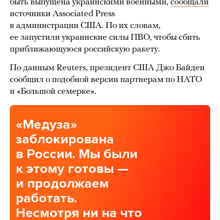
быть выпущена украинскими военными,
сообщали
источники Associated Press
в администрации США. По их словам,
ее запустили украинские силы ПВО, чтобы сбить
приближающуюся российскую ракету.
По данным Reuters, президент США Джо Байден
сообщил о подобной версии партнерам по НАТО
и «Большой семерке».
«Медуза»
заблокирована
в России. Мы были
к этому готовы —
и продолжаем
работать.
Несмотря ни на что