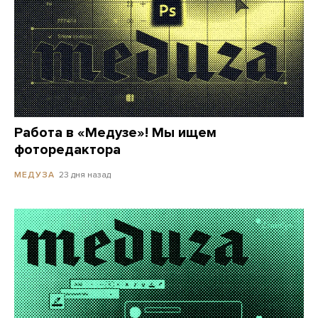
Работа в «Медузе»! Мы ищем
фоторедактора
23 дня назад
МЕДУЗА