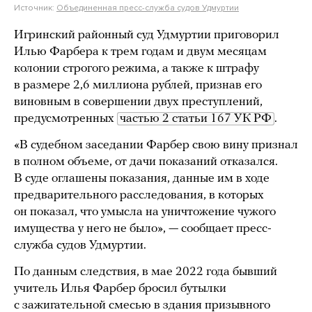
Источник:
Объединенная пресс-служба судов Удмуртии
Игринский районный суд Удмуртии приговорил
Илью Фарбера к трем годам и двум месяцам
колонии строгого режима, а также к штрафу
в размере 2,6 миллиона рублей, признав его
виновным в совершении двух преступлений,
предусмотренных
частью 2 статьи 167 УК РФ
.
«В судебном заседании Фарбер свою вину признал
в полном объеме, от дачи показаний отказался.
В суде оглашены показания, данные им в ходе
предварительного расследования, в которых
он показал, что умысла на уничтожение чужого
имущества у него не было», — сообщает пресс-
служба судов Удмуртии.
По данным следствия, в мае 2022 года бывший
учитель Илья Фарбер бросил бутылки
с зажигательной смесью в здания призывного