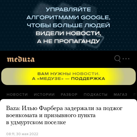
Перейти
к
материалам
НОВОСТИ
ИСТОРИИ
РАЗБОР
ПОДКАСТЫ
МАГАЗ
П
Baza: Илью Фарбера задержали за поджог
военкомата и призывного пункта
в удмуртском поселке
08:11, 30 мая 2022