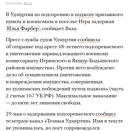
Источник:
Baza
В Удмуртии по подозрению в
поджоге
призывного
пункта и военкомата в поселке Игра задержан
Илья Фарбер
, сообщает Baza.
Пресс-служба судов Удмуртии
сообщила
об отправке под арест 48-летнего подозреваемого
в уничтожении «принадлежащего военному
комиссариату Игринского и Якшур-Бодьинского
районов имущества». Против него возбуждено
дело об «умышленном уничтожении
и повреждении имущества, совершенных
из хулиганских побуждений путем поджога» (часть
2 статьи 167 УК РФ). Максимальное наказание
— до пяти лет лишения свободы.
29 мая о задержании подозреваемого
сообщил
телеграм-канал «Темная Удмуртия». Имя в тексте
не упоминалось, но пост сопровождался