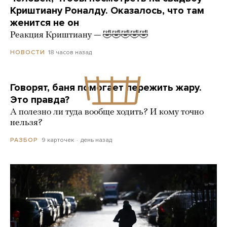
Криштиану Роналду. Оказалось, что там
женится не он
Реакция Криштиану — 🤣🤣🤣🤣🤣
18 часов назад
НОВОСТИ
Говорят, баня помогает пережить жару.
Это правда?
А полезно ли туда вообще ходить? И кому точно
нельзя?
9 карточек
день назад
РАЗБОР