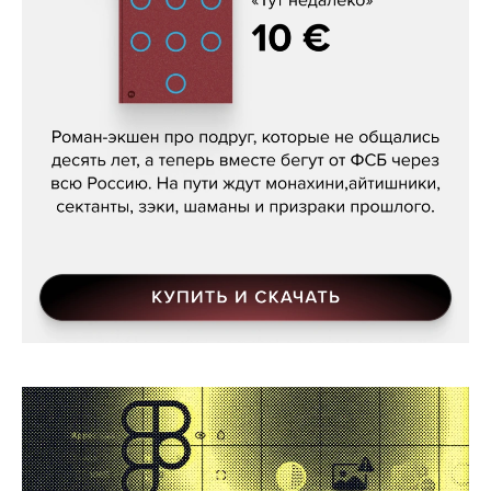
Кира Ярмыш, «Тут недалеко»