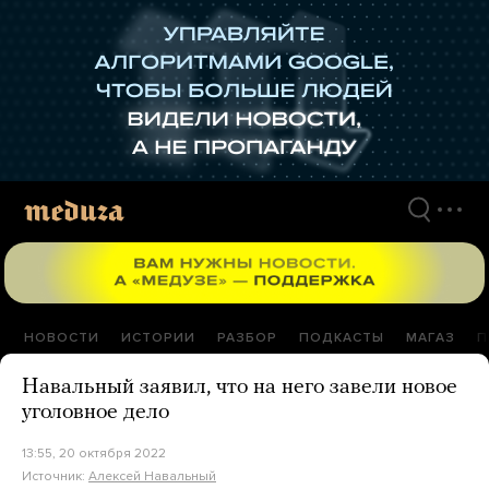
Перейти
к
материалам
НОВОСТИ
ИСТОРИИ
РАЗБОР
ПОДКАСТЫ
МАГАЗ
П
Навальный заявил, что на него завели новое
уголовное дело
13:55, 20 октября 2022
Источник:
Алексей Навальный