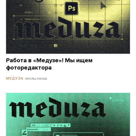
Работа в «Медузе»! Мы ищем
фоторедактора
месяц назад
МЕДУЗА