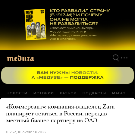
Перейти
к
материалам
НОВОСТИ
ИСТОРИИ
РАЗБОР
ПОДКАСТЫ
МАГАЗ
П
«Коммерсант»: компания-владелец Zara
планирует остаться в России, передав
местный бизнес партнеру из ОАЭ
06:52, 18 октября 2022