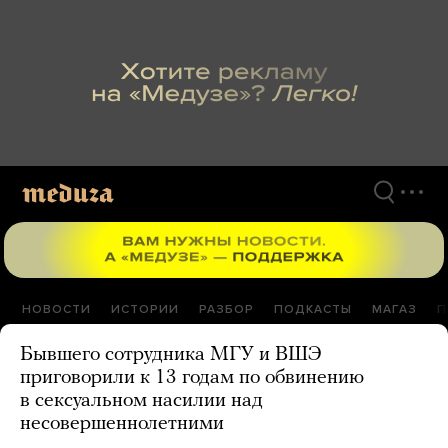
Перейти
к
материалам
НОВОСТИ
ИСТОРИИ
РАЗБОР
ПОДКАСТЫ
МАГАЗ
П
Бывшего сотрудника МГУ и ВШЭ
приговорили к 13 годам по обвинению
в сексуальном насилии над
несовершеннолетними