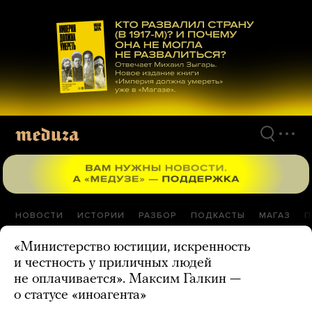
Перейти
к
материалам
НОВОСТИ
ИСТОРИИ
РАЗБОР
ПОДКАСТЫ
МАГАЗ
П
«Министерство юстиции, искренность
и честность у приличных людей
не оплачивается». Максим Галкин —
о статусе «иноагента»