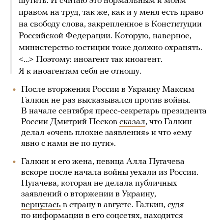
шутить. И считаю это нормальным и моим
правом на труд, так же, как и у меня есть право
на свободу слова, закрепленное в Конституции
Российской Федерации. Которую, наверное,
министерство юстиции тоже должно охранять.
<…> Поэтому: иноагент так иноагент.
Я к иноагентам себя не отношу.
После вторжения России в Украину Максим
Галкин не раз высказывался против войны.
В начале сентября пресс-секретарь президента
России Дмитрий Песков
сказал
, что Галкин
делал «очень плохие заявления» и что «ему
явно с нами не по пути».
Галкин и его жена, певица Алла Пугачева
вскоре после начала войны уехали из России.
Пугачева, которая не делала публичных
заявлений о вторжении в Украину,
вернулась
в страну в августе. Галкин, судя
по информации в его соцсетях, находится