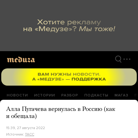
Перейти
к
материалам
НОВОСТИ
ИСТОРИИ
РАЗБОР
ПОДКАСТЫ
МАГАЗ
П
Алла Пугачева вернулась в Россию (как
и обещала)
15:39, 27 августа 2022
Источник:
ТАСС