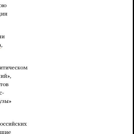
вою
дин
ли
а
,
литическом
ий»,
ктов
с-
узы»
российских
ющие