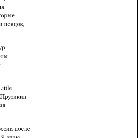
ля
торые
и певцов,
ур
рты
т
ittle
 Прусикин
ия
ссии после
«Я знаю