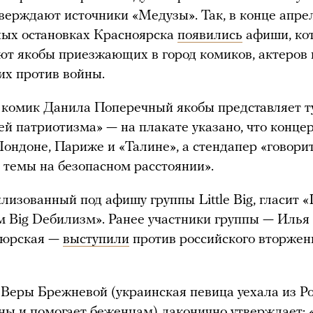
тверждают источники «Медузы». Так, в конце апре
ных остановках Красноярска
появились
афиши, ко
т якобы приезжающих в город комиков, актеров 
х против войны.
 комик Данила Поперечный якобы представляет т
ей патриотизма» — на плакате указано, что конце
Лондоне, Париже и «Талине», а стендапер «говори
 темы на безопасном расстоянии».
лизованный под афишу группы Little Big, гласит «L
 Big Dебилизм». Ранее участники группы — Илья
аюрская —
выступили
против российского вторжен
Веры Брежневой (украинская певица уехала из Ро
ны и помогает беженцам) лаконично утверждает: 