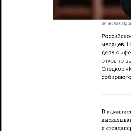
Вячеслав Про
Российско
месяцев. 
дела о «фе
открыто
в
Спецкор «
собираютс
В админис
высказыван
и стендапе