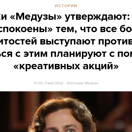
ИСТОРИИ
и «Медузы» утверждают:
спокоены» тем, что все б
итостей выступают против
ся с этим планируют с 
«креативных акций»
13:00, 3 мая 2022
Источник:
Meduza