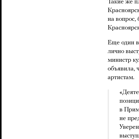
Такие же 
Красноярск
на вопрос,
Красноярск
Еще один 
лично выст
министр ку
объявила, 
артистам.
«Деяте
позици
в Прим
не пре
Уверен
выступ