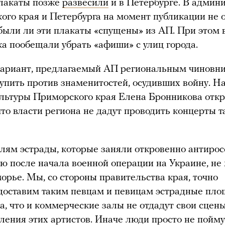
плакаты позже
развесили
и в Петербурге. В админ
ого края и Петербурга на момент публикации не 
 были ли эти плакаты «спущены» из АП. При этом 
а пообещали убрать «афиши» с улиц города.
вариант, предлагаемый АП региональным чиновни
упить против знаменитостей, осудивших войну. Н
льтуры Приморского края Елена Бронникова отк
что власти региона не дадут проводить концерты 
лям эстрады, которые заняли откровенно антиро
ю после начала военной операции на Украине, не
орье. Мы, со стороны правительства края, точно
доставим таким певцам и певицам эстрадные пло
а, что и коммерческие залы не отдадут свои сцен
ления этих артистов. Иначе люди просто не пойму