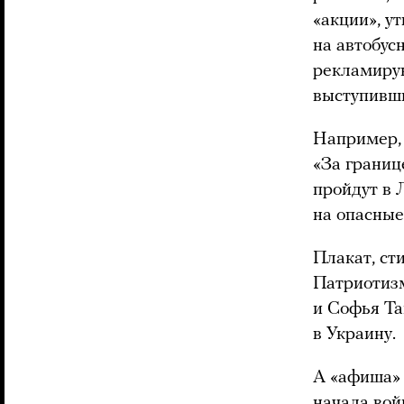
«акции», у
на автобус
рекламирую
выступивши
Например,
«За границ
пройдут в 
на опасные
Плакат, сти
Патриотизм
и Софья Т
в Украину.
А «афиша» 
начала вой