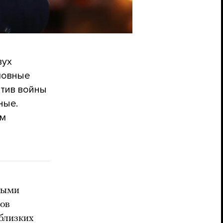
вух
ловные
отив войны
ные.
им
ными
ров
 близких