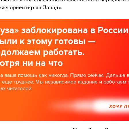
вижу ориентир на Запад».
уза» заблокирована в России
ыли к этому готовы —
одолжаем работать.
отря ни на что
а ваша помощь как никогда. Прямо сейчас. Дальше 
т еще труднее. Мы независимое издание и работаем 
ах читателей.
ХОЧУ 