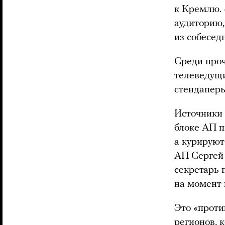
к Кремлю. 
аудиторию,
из собесед
Среди проч
телеведущ
стендапер
Источники 
блоке АП п
а курируют
АП Сергей 
секретарь
на момент 
Это «проти
регионов, 