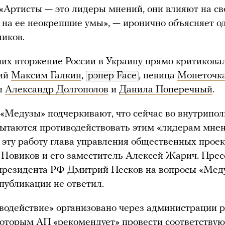
«Артисты — это лидеры мнений, они влияют на с
 на ее неокрепшие умы», — иронично объясняет о
ников.
их вторжение России в Украину прямо критикова
ий
Максим Галкин
,
рэпер Face
, певица
Монеточк
ы
Александр Долгополов
и
Данила Поперечный
.
«Медузы» подчеркивают, что сейчас во внутрипо
ытаются противодействовать этим «лидерам мнен
 эту работу глава управления общественных прое
Новиков и его заместитель Алексей Жарич. Прес
 президента РФ Дмитрий Песков на вопросы «Мед
публикации не ответил.
водействие» организовано через администрации 
которым АП «рекомендует» провести соответству