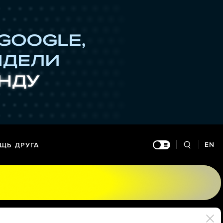
EN
ЩЬ ДРУГА