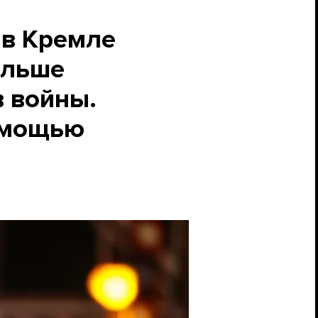
 в Кремле
ольше
 войны.
помощью