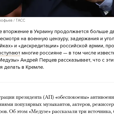
кофьев / ТАСС
е вторжение в Украину продолжается больше д
Несмотря на военную цензуру, задержания и уго
йках» и «дискредитации» российской армии, пр
ыступают
многие россияне — в том числе извест
Медузы» Андрей Перцев рассказывает, что с эт
я делать в Кремле.
трации президента (АП) «обеспокоены» антивоен
иями популярных музыкантов, актеров, режиссе
ров. Об этом «Медузе» рассказали три источника,