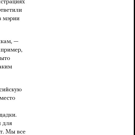
истрациях
ответили
в мэрии
кам, —
апример,
рыто
таким
ссийскую
 место
щадки.
ы для
т. Мы все