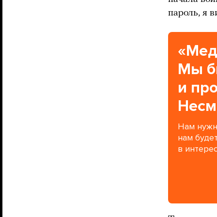
пароль, я 
«Мед
Мы б
и пр
Несм
Нам нужн
нам буде
в интерес