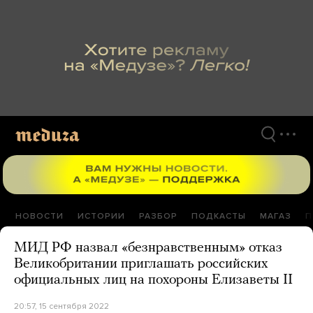
Перейти
к
материалам
НОВОСТИ
ИСТОРИИ
РАЗБОР
ПОДКАСТЫ
МАГАЗ
П
МИД РФ назвал «безнравственным» отказ
Великобритании приглашать российских
официальных лиц на похороны Елизаветы II
20:57, 15 сентября 2022