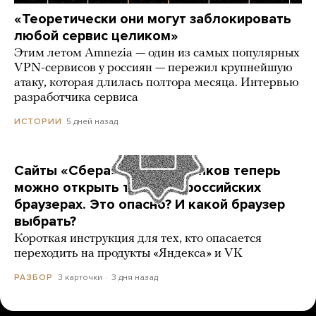
«Теоретически они могут заблокировать
любой сервис целиком»
Этим летом Amnezia — один из самых популярных
VPN-сервисов у россиян — пережил крупнейшую
атаку, которая длилась полтора месяца. Интервью
разработчика сервиса
5 дней назад
ИСТОРИИ
Сайты «Сбера» и других банков теперь
можно открыть только в российских
браузерах. Это опасно? И какой браузер
выбрать?
Короткая инструкция для тех, кто опасается
переходить на продукты «Яндекса» и VK
3 карточки
3 дня назад
РАЗБОР