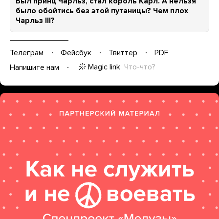
Был принц Чарльз, стал король Карл. А нельзя
было обойтись без этой путаницы? Чем плох
Чарльз III?
Телеграм
Фейсбук
Твиттер
PDF
Magic link
Что-что?
Напишите нам