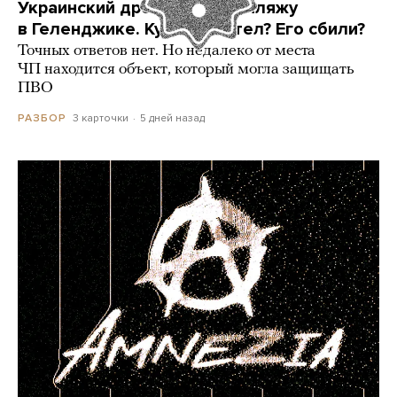
Украинский дрон попал по пляжу
в Геленджике. Куда он летел? Его сбили?
Точных ответов нет. Но недалеко от места
ЧП находится объект, который могла защищать
ПВО
3 карточки
5 дней назад
РАЗБОР