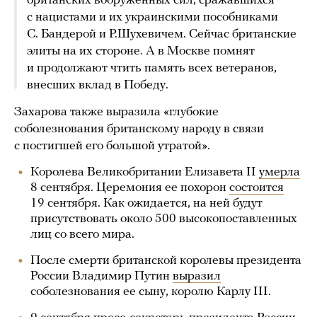
британских вооруженных сил, сражавшихся
с нацистами и их украинскими пособниками
С. Бандерой и Р.Шухевичем. Сейчас британские
элиты на их стороне. А в Москве помнят
и продолжают чтить память всех ветеранов,
внесших вклад в Победу.
Захарова также выразила «глубокие
соболезнования британскому народу в связи
с постигшей его большой утратой».
Королева Великобритании Елизавета II
умерла
8 сентября. Церемония ее похорон
состоится
19 сентября. Как ожидается, на ней будут
присутствовать около 500 высокопоставленных
лиц со всего мира.
После смерти британской королевы президента
России Владимир Путин
выразил
соболезнования ее сыну, королю Карлу III.