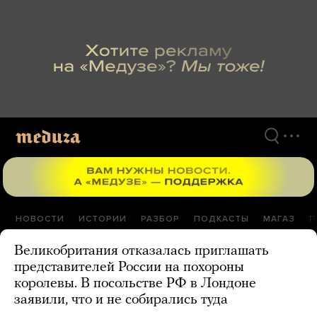
Перейти
к
материалам
НОВОСТИ
ИСТОРИИ
РАЗБОР
ПОДКАСТЫ
МАГАЗ
П
Великобритания отказалась приглашать
представителей России на похороны
королевы. В посольстве РФ в Лондоне
заявили, что и не собирались туда