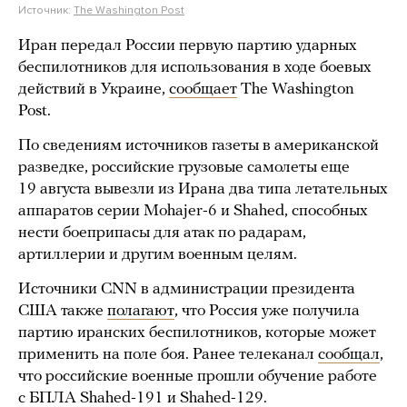
Источник:
The Washington Post
Иран передал России первую партию ударных
беспилотников для использования в ходе боевых
действий в Украине,
сообщает
The Washington
Post.
По сведениям источников газеты в американской
разведке, российские грузовые самолеты еще
19 августа вывезли из Ирана два типа летательных
аппаратов серии Mohajer-6 и Shahed, способных
нести боеприпасы для атак по радарам,
артиллерии и другим военным целям.
Источники СNN в администрации президента
США также
полагают
, что Россия уже получила
партию иранских беспилотников, которые может
применить на поле боя. Ранее телеканал
сообщал
,
что российские военные прошли обучение работе
с БПЛА Shahed-191 и Shahed-129.