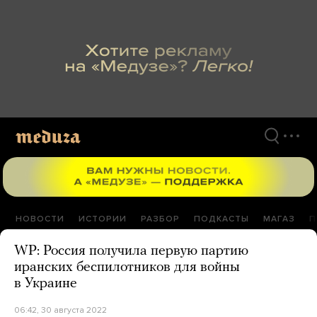
Перейти
к
материалам
НОВОСТИ
ИСТОРИИ
РАЗБОР
ПОДКАСТЫ
МАГАЗ
П
WP: Россия получила первую партию
иранских беспилотников для войны
в Украине
06:42, 30 августа 2022