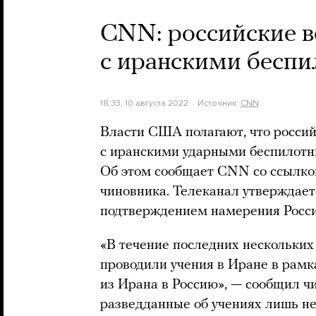
CNN: российские в
с иранскими бесп
18:33, 10 августа 2022
Источник:
CNN
Власти США полагают, что россий
с иранскими ударными беспилотн
Об этом сообщает CNN со ссылко
чиновника. Телеканал утверждает
подтверждением намерения Росси
«В течение последних нескольких
проводили учения в Иране в рам
из Ирана в Россию», — сообщил чи
разведданные об учениях лишь н