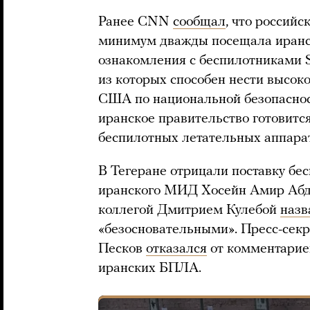
Ранее CNN
сообщал
, что российс
минимум дважды посещала иранс
ознакомления с беспилотниками 
из которых способен нести высок
США по национальной безопаснос
иранское правительство готовится
беспилотных летательных аппарат
В Тегеране отрицали поставку бе
иранского МИД Хосейн Амир Абдо
коллегой Дмитрием Кулебой
назв
«безосновательными». Пресс-сек
Песков
отказался
от комментариев
иранских БПЛА.