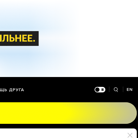
EN
ЩЬ ДРУГА