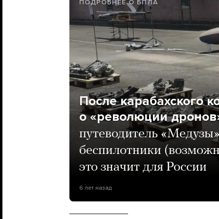
ПОДРОБНЕЕ О БПЛА
После карабахского к
о «революции дронов
путеводитель «Медузы» 
беспилотники (возможн
это значит для России
6 лет назад