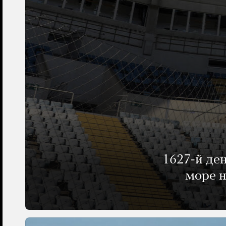
1627-й де
море н