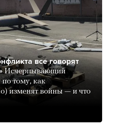
онфликта все говорят
»
Исчерпывающий
по тому, как
о) изменят войны — и что