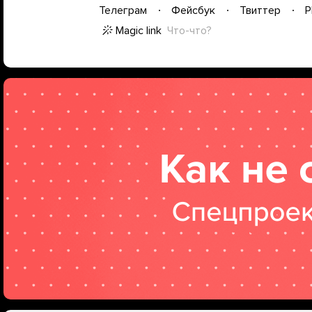
Телеграм
Фейсбук
Твиттер
P
Magic link
Что-что?