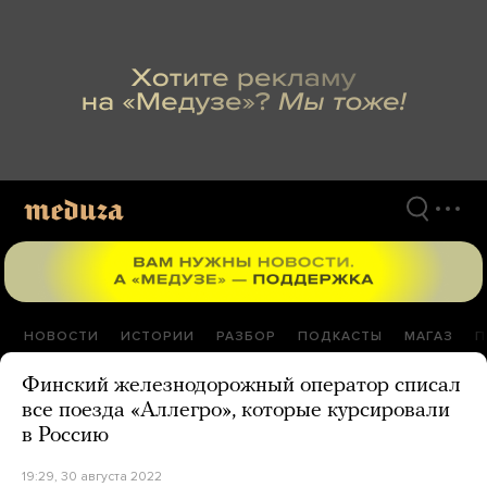
Перейти
к
материалам
НОВОСТИ
ИСТОРИИ
РАЗБОР
ПОДКАСТЫ
МАГАЗ
П
Финский железнодорожный оператор списал
все поезда «Аллегро», которые курсировали
в Россию
19:29, 30 августа 2022