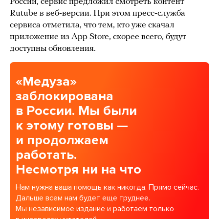
России, сервис предложил смотреть контент
Rutube в веб-версии. При этом пресс-служба
сервиса отметила, что тем, кто уже скачал
приложение из App Store, скорее всего, будут
доступны обновления.
«Медуза»
заблокирована
в России. Мы были
к этому готовы —
и продолжаем
работать.
Несмотря ни на что
Нам нужна ваша помощь как никогда. Прямо сейчас.
Дальше всем нам будет еще труднее.
Мы независимое издание и работаем только