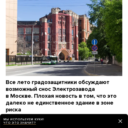
Все лето градозащитники обсуждают
возможный снос Электрозавода
в Москве. Плохая новость в том, что это
далеко не единственное здание в зоне
риска
Новые законы позволяют снять защиту, например,
МЫ ИСПОЛЬЗУЕМ КУКИ!
с исторических станций метро
ЧТО ЭТО ЗНАЧИТ?