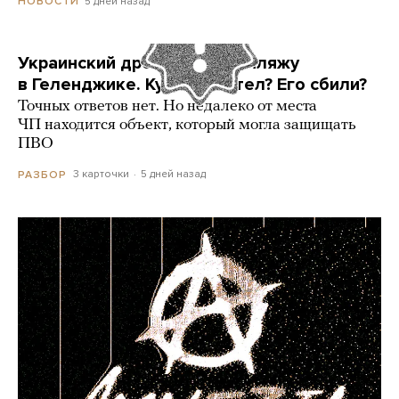
5 дней назад
НОВОСТИ
Украинский дрон попал по пляжу
в Геленджике. Куда он летел? Его сбили?
Точных ответов нет. Но недалеко от места
ЧП находится объект, который могла защищать
ПВО
3 карточки
5 дней назад
РАЗБОР