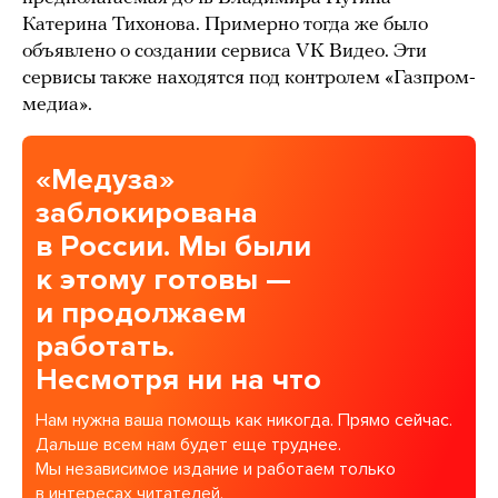
Катерина Тихонова. Примерно тогда же было
объявлено о создании сервиса VK Видео. Эти
сервисы также находятся под контролем «Газпром-
медиа».
«Медуза»
заблокирована
в России. Мы были
к этому готовы —
и продолжаем
работать.
Несмотря ни на что
Нам нужна ваша помощь как никогда. Прямо сейчас.
Дальше всем нам будет еще труднее.
Мы независимое издание и работаем только
в интересах читателей.