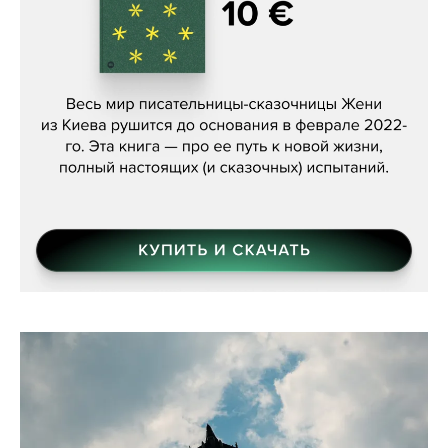
Женя Бережная, «(Не) о войне»