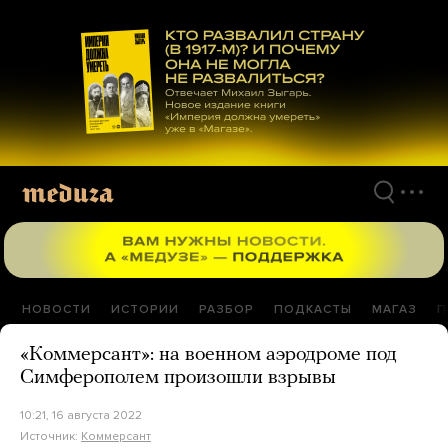
Перейти
к
материалам
НОВОСТИ
ИСТОРИИ
РАЗБОР
ПОДКАСТЫ
МАГАЗ
П
«Коммерсант»: на военном аэродроме под
Симферополем произошли взрывы
10:21, 16 августа 2022
Источник:
Коммерсант