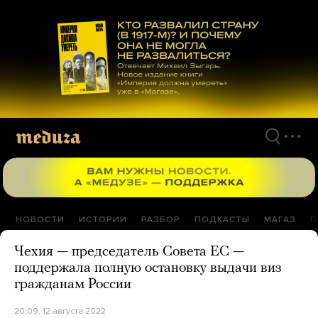
Перейти
к
материалам
НОВОСТИ
ИСТОРИИ
РАЗБОР
ПОДКАСТЫ
МАГАЗ
П
Чехия — председатель Совета ЕС —
поддержала полную остановку выдачи виз
гражданам России
20:09, 12 августа 2022