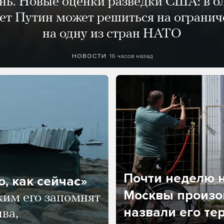
ень. Новые оценки разведки США: в 
лет Путин может решиться на огранич
на одну из стран НАТО
16 часов назад
НОВОСТИ
Почти неделю н
, как сейчас»
Москвы произош
ким его запомнят
назвали его те
ва,