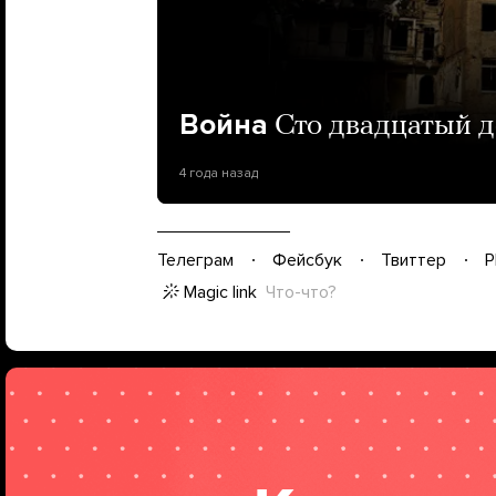
Война
Сто двадцатый 
4 года назад
Телеграм
Фейсбук
Твиттер
P
Magic link
Что-что?