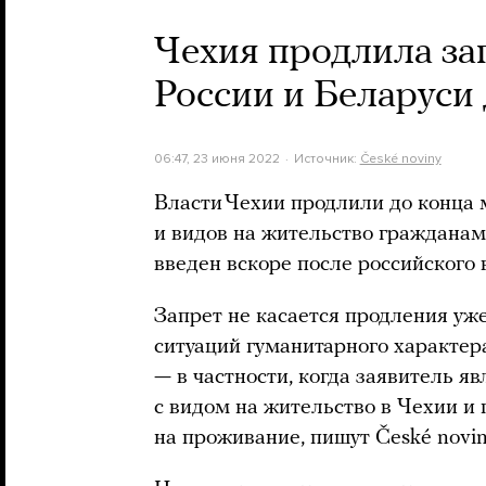
Чехия продлила за
России и Беларуси 
06:47, 23 июня 2022
Источник:
České noviny
Власти Чехии продлили до конца м
и видов на жительство гражданам
введен вскоре после российского 
Запрет не касается продления уж
ситуаций гуманитарного характера
— в частности, когда заявитель я
с видом на жительство в Чехии и
на проживание, пишут České novin